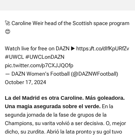
🚀 Caroline Weir head of the Scottish space program
😍
Watch live for free on DAZN ▶️
https://t.co/dIfKpURfZv
#UWCL
#UWCLonDAZN
pic.twitter.com/p7CXJJQOfp
— DAZN Women's Football (@DAZNWFootball)
October 17, 2024
La del Madrid es otra Caroline. Más goleadora.
En la
Una magia asegurada sobre el verde.
segunda jornada de la fase de grupos de la
Champions, su varita volvió a ser decisiva. O, mejor
dicho, su zurdita. Abrió la lata pronto y su gol tuvo