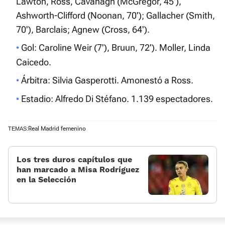
Lawton, Ross, Cavanagh (McGregor, 45'),
Ashworth-Clifford (Noonan, 70'); Gallacher (Smith,
70'), Barclais; Agnew (Cross, 64').
Gol: Caroline Weir (7'), Bruun, 72'). Moller, Linda
Caicedo.
Árbitra: Silvia Gasperotti. Amonestó a Ross.
Estadio: Alfredo Di Stéfano. 1.139 espectadores.
Real Madrid femenino
TEMAS:
Los tres duros capítulos que
han marcado a Misa Rodríguez
en la Selección