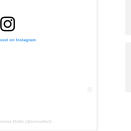
 post on Instagram
homas Müller (@esmuellert)