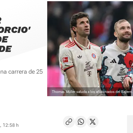
R
ORCIO'
DE
 DE
una carrera de 25
Thomas Müller saluda a los aficionados del Bayern
, 12:58 h