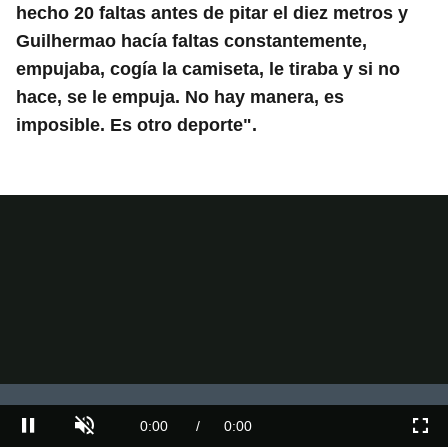
hecho 20 faltas antes de pitar el diez metros y
Guilhermao hacía faltas constantemente,
empujaba, cogía la camiseta, le tiraba y si no
hace, se le empuja. No hay manera, es
imposible. Es otro deporte".
Video
Player
is
loading.
Loaded
:
0%
Current
0:00
/
Duration
0:00
Pausa
Unmute
Fullscre