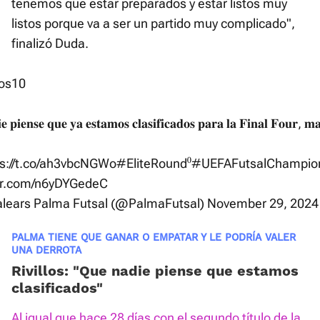
tenemos que estar preparados y estar listos muy
listos porque va a ser un partido muy complicado",
finalizó Duda.
los10
 𝐩𝐢𝐞𝐧𝐬𝐞 𝐪𝐮𝐞 𝐲𝐚 𝐞𝐬𝐭𝐚𝐦𝐨𝐬 𝐜𝐥𝐚𝐬𝐢𝐟𝐢𝐜𝐚𝐝𝐨𝐬 𝐩𝐚𝐫𝐚 𝐥𝐚 𝐅𝐢𝐧𝐚𝐥 𝐅𝐨𝐮𝐫, 𝐦𝐚
ps://t.co/ah3vbcNGWo
#EliteRound
⁰
#UEFAFutsalChampio
ter.com/n6yDYGedeC
Balears Palma Futsal (@PalmaFutsal)
November 29, 2024
PALMA TIENE QUE GANAR O EMPATAR Y LE PODRÍA VALER
UNA DERROTA
Rivillos: “Que nadie piense que estamos
clasificados”
Al igual que hace 28 días con el segundo título de la