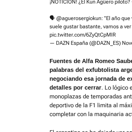
¡NOTICIÓN! ¿El Kun Agüero piloto?
🗣️
@aguerosergiokun
: "El año que
suele gustar bastante, vamos a ve
pic.twitter.com/6ZyQtCpMIR
— DAZN España (@DAZN_ES)
Nov
Fuentes de Alfa Romeo Saube
palabras del exfubtolista arg
negociando esa jornada de ex
. Lo lógico
detalles por cerrar
monoplazas de temporadas ante
deportivo de la F1 limita al má
completar con la maquinaria ac