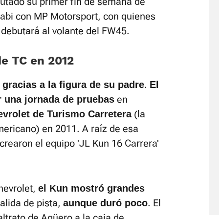
putado su primer fin de semana de
habi con MP Motorsport, con quienes
 debutará al volante del FW45.
de TC en 2012
.
 gracias a la figura de su padre
El
en
r una jornada de pruebas
(la
evrolet de Turismo Carretera
mericano) en 2011. A raíz de esa
crearon el equipo 'JL Kun 16 Carrera'
hevrolet,
el Kun mostró grandes
salida de pista,
. El
aunque duró poco
ltrato de Agüero a la caja de