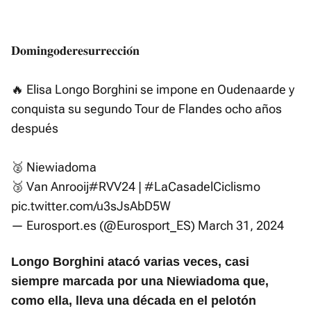
𝐃𝐨𝐦𝐢𝐧𝐠𝐨𝐝𝐞𝐫𝐞𝐬𝐮𝐫𝐫𝐞𝐜𝐜𝐢𝐨́𝐧
🔥 Elisa Longo Borghini se impone en Oudenaarde y
conquista su segundo Tour de Flandes ocho años
después
🥈 Niewiadoma
🥉 Van Anrooij
#RVV24
|
#LaCasadelCiclismo
pic.twitter.com/u3sJsAbD5W
— Eurosport.es (@Eurosport_ES)
March 31, 2024
Longo Borghini atacó varias veces, casi
siempre marcada por una Niewiadoma que,
como ella, lleva una década en el pelotón