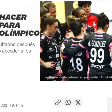
 HACER
 PARA
EOLÍMPICO
sultados después
o acceder a los
Las Guerreras, durante un tiempo muerto.
EFE/EP
2023, 19:14 h