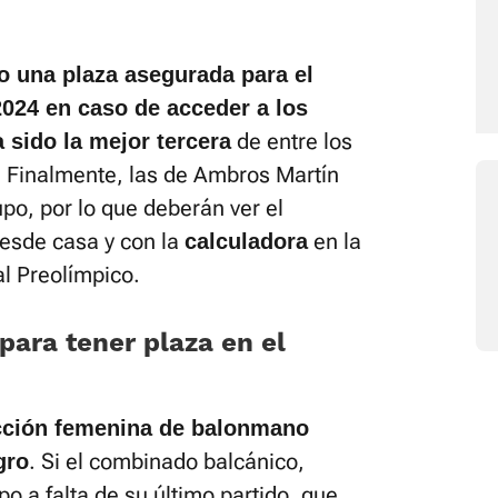
o una plaza asegurada para el
 2024 en caso de acceder a los
de entre los
a sido la mejor tercera
. Finalmente, las de Ambros Martín
upo, por lo que deberán ver el
esde casa y con la
en la
calculadora
l Preolímpico.
para tener plaza en el
ección femenina de balonmano
. Si el combinado balcánico,
gro
 a falta de su último partido, que