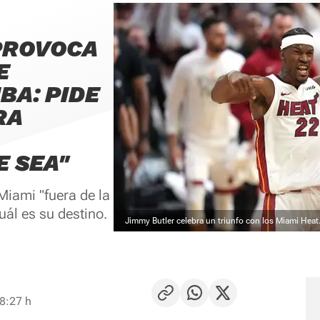
PROVOCA
E
BA: PIDE
RA
E SEA"
 Miami "fuera de la
uál es su destino.
Jimmy Butler celebra un triunfo con los Miami Heat
8:27 h