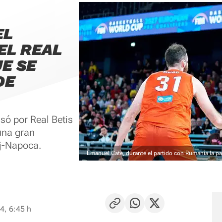
EL
EL REAL
E SE
DE
só por Real Betis
una gran
j-Napoca.
Emanuel Cate, durante el partido con Rumanía la 
4, 6:45 h