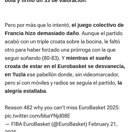
.
bola y firmó un 33 de valoración
Pero por más que lo intentó,
el juego colectivo de
. Aunque el partido
Francia hizo demasiado daño
acabó con un triple croata sobre la bocina, le faltó
otro para haber forzado una prórroga con la que
seguir soñando (80-83). Y
mientras el sueño
croata de estar en el Eurobasket se desvanecía,
ese pabellón donde, sin videomarcador,
en Tuzla
pero sí con móviles y radios se seguía el partido,
la
.
alegría estallaba
Reason 482 why you can't miss EuroBasket 2025:
pic.twitter.com/bbaYNjd08E
— FIBA EuroBasket (@EuroBasket)
February 21,