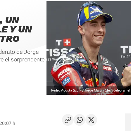
, UN
E Y UN
STRO
iderato de Jorge
re el sorprendente
Pedro Acosta (izq.) y Jorge Martín (der.) celebran el
 20:07 h