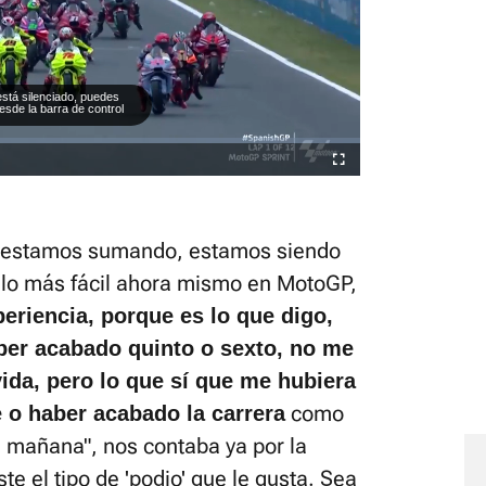
está silenciado, puedes
desde la barra de control
Fullscreen
, estamos sumando, estamos siendo
 lo más fácil ahora mismo en MotoGP,
riencia, porque es lo que digo,
er acabado quinto o sexto, no me
da, pero lo que sí que me hubiera
como
 o haber acabado la carrera
a mañana", nos contaba ya por la
te el tipo de 'podio' que le gusta. Sea