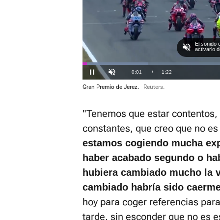
El sonido 
activarlo 
Loaded
:
29.24%
Current
0:01
/
Duration
1:22
Pausa
Unmute
Gran Premio de Jerez.
Reuters.
Time
"Tenemos que estar contentos
constantes, que creo que no es
estamos cogiendo mucha expe
haber acabado segundo o hab
hubiera cambiado mucho la vi
cambiado habría sido caerme
hoy para coger referencias par
tarde, sin esconder que no es es