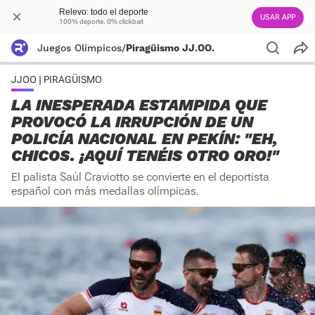
Relevo: todo el deporte
USAR APP
100% deporte. 0% clickbait
Juegos Olímpicos
/
Piragüismo JJ.OO.
JJOO | PIRAGÜISMO
LA INESPERADA ESTAMPIDA QUE
PROVOCÓ LA IRRUPCIÓN DE UN
POLICÍA NACIONAL EN PEKÍN: "EH,
CHICOS. ¡AQUÍ TENÉIS OTRO ORO!"
El palista Saúl Craviotto se convierte en el deportista
español con más medallas olímpicas.