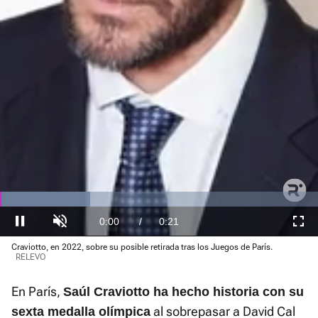
El sonido está silenciado, puedes
activarlo desde la barra de control
Loaded
Craviotto, en 2022, sobre su posible retirada tras los Juegos de París.
:
Current
0:01
/
Duration
0:21
Pausa
Unmute
Fullscre
RELEVO
28.57%
Time
En París,
Saúl Craviotto ha hecho historia con su
al sobrepasar a David Cal
sexta medalla olímpica