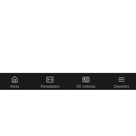
Cargando portada
Inicio
Resultados
Últ. noticias
Deportes