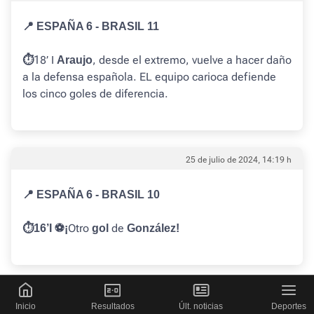
📍 ESPAÑA 6 - BRASIL 11
18’ I
, desde el extremo, vuelve a hacer daño
⏱️
Araujo
a la defensa española. EL equipo carioca defiende
los cinco goles de diferencia.
25 de julio de 2024, 14:19 h
📍 ESPAÑA 6 - BRASIL 10
Otro
de
⏱️16’I ⚽️¡
gol
González!
25 de julio de 2024, 14:17 h
Inicio
Resultados
Últ. noticias
Deportes