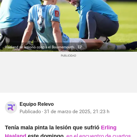
Haaland se lesionó contra el Bournemouth.
EP
Equipo Relevo
Publicado
31 de marzo de 2025, 21:23 h
T
enía mala pinta la lesión que sufrió
Erling
,
en el encuentro de cuartos
Haaland
este domingo