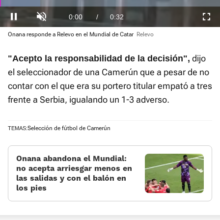
Loaded
Onana responde a Relevo en el Mundial de Catar
Relevo
:
Current
0:01
/
Duration
0:32
Pausa
Unmute
Fullscre
18.54%
dijo
"Acepto la responsabilidad de la decisión",
Time
el seleccionador de una Camerún que a pesar de no
contar con el que era su portero titular empató a tres
frente a Serbia, igualando un 1-3 adverso.
Selección de fútbol de Camerún
TEMAS:
Onana abandona el Mundial:
no acepta arriesgar menos en
las salidas y con el balón en
los pies