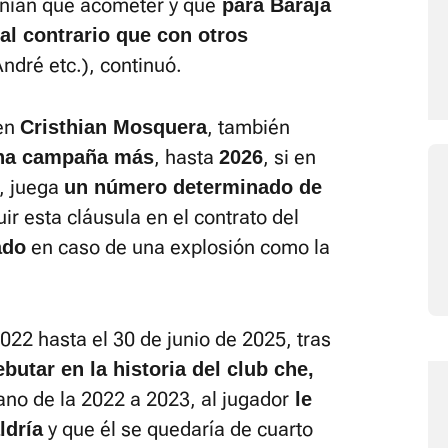
nían que acometer y que
para Baraja
al contrario que con otros
ndré etc.), continuó.
ven
, también
Cristhian Mosquera
, hasta
, si en
una campaña más
2026
5, juega
un número determinado de
uir esta cláusula en el contrato del
en caso de una explosión como la
ado
22 hasta el 30 de junio de 2025, tras
butar en la historia del club che,
rano de la 2022 a 2023, al jugador
le
y que él se quedaría de cuarto
ldría