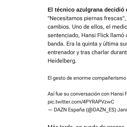
El técnico azulgrana decidió 
"Necesitamos piernas frescas", 
cambios. Uno de ellos, el medio
sentenciado, Hansi Flick llamó 
banda. Era la quinta y última sus
entrenador y tras charlar dura
Heidelberg.
El gesto de enorme compañerismo d
Así fue su conversación con Hansi F
pic.twitter.com/4PYRAPVzwC
— DAZN España (@DAZN_ES)
Jan
Más tarde, en rueda de prensa, 