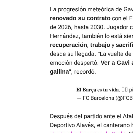
La progresión meteórica de Gav
con el F
renovado su contrato
de 2026, hasta 2030. Jugador c
Hernández, también lo está sie
,
y
recuperación
trabajo
sacrif
desde su llegada. "La vuelta d
emoción despertó.
Ver a Gavi 
", recordó.
gallina
𝐄𝐥 𝐁𝐚𝐫𝐜̧𝐚 𝐞𝐬 𝐭𝐮 𝐯𝐢𝐝𝐚. ❤️‍🔥
p
— FC Barcelona (@FCB
Después del partido ante el Ata
Deportivo Alavés, el canterano 