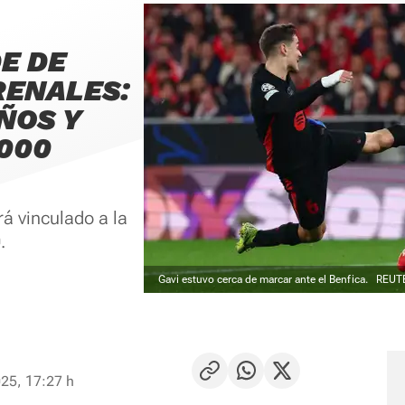
E DE
RENALES:
ÑOS Y
.000
rá vinculado a la
.
Gavi estuvo cerca de marcar ante el Benfica.
REUT
25, 17:27 h