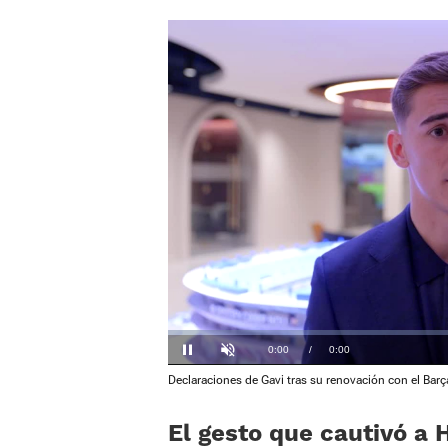
Loaded
:
0%
Current
0:00
/
Duration
1:26
Pausa
Unmute
Declaraciones de Gavi tras su renovación con el Barç
Time
El gesto que cautivó a 