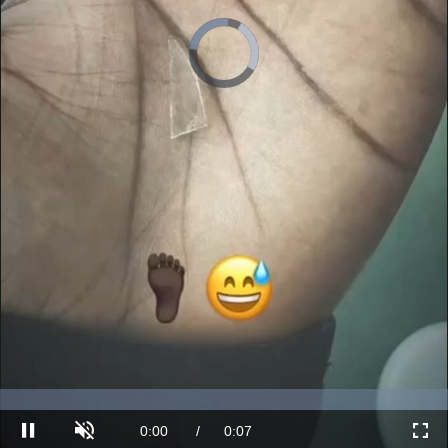
Loaded
:
75.12%
Current
0:00
/
Duration
0:07
Pausa
Unmute
Fullscre