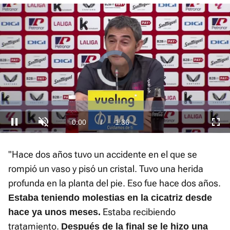
Loaded
:
0.00%
Current
0:00
/
Duration
1:36
Play
Unmute
Fullscre
Time
"Hace dos años tuvo un accidente en el que se
rompió un vaso y pisó un cristal. Tuvo una herida
profunda en la planta del pie. Eso fue hace dos años.
Estaba teniendo molestias en la cicatriz desde
Estaba recibiendo
hace ya unos meses.
tratamiento.
Después de la final se le hizo una