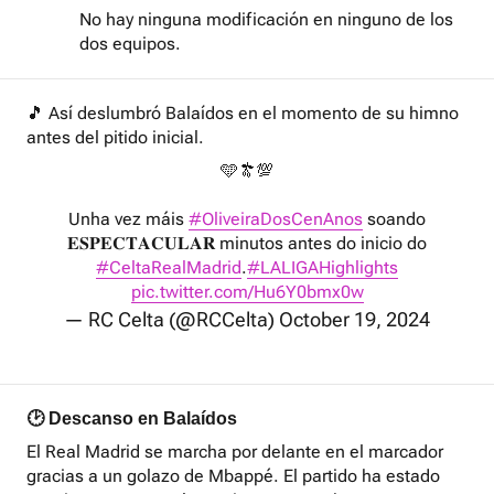
No hay ninguna modificación en ninguno de los
dos equipos.
🎵 Así deslumbró Balaídos en el momento de su himno
antes del pitido inicial.
🩵🫒💯
Unha vez máis
#OliveiraDosCenAnos
soando
𝐄𝐒𝐏𝐄𝐂𝐓𝐀𝐂𝐔𝐋𝐀𝐑 minutos antes do inicio do
#CeltaRealMadrid
.
#LALIGAHighlights
pic.twitter.com/Hu6Y0bmx0w
— RC Celta (@RCCelta)
October 19, 2024
🕑 Descanso en Balaídos
El Real Madrid se marcha por delante en el marcador
gracias a un golazo de Mbappé. El partido ha estado