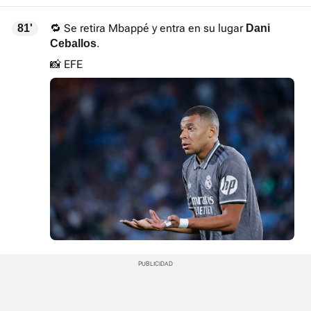
🔁 Se retira Mbappé y entra en su lugar
81'
Dani
.
Ceballos
📸 EFE