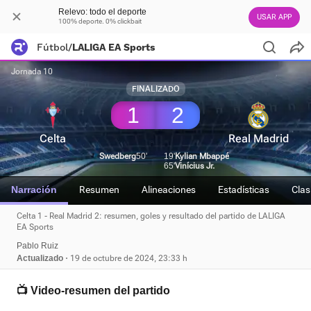
Relevo: todo el deporte
USAR APP
100% deporte. 0% clickbait
Fútbol
/
LALIGA EA Sports
Jornada 10
FINALIZADO
1
2
Celta
Real Madrid
Swedberg
50'
19'
Kylian Mbappé
65'
Vinícius Jr.
Narración
Resumen
Alineaciones
Estadísticas
Clas
Celta 1 - Real Madrid 2: resumen, goles y resultado del partido de LALIGA
EA Sports
Pablo Ruiz
Actualizado
19 de octubre de 2024, 23:33 h
📺 Video-resumen del partido