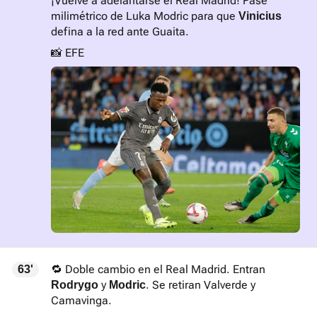
¡Vuelve a adelantarse el Real Madrid! Pase
milimétrico de Luka Modric para que
Vinicius
defina a la red ante Guaita.
📸 EFE
🔁 Doble cambio en el Real Madrid. Entran
63'
y
. Se retiran Valverde y
Rodrygo
Modric
Camavinga.