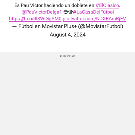
Es Pau Víctor haciendo un doblete en
#ElClásico
.
@PauVictorDelga1
🔵🔴
#LaCasaDelFútbol
https://t.co/9l3WiGgSM0
pic.twitter.com/NDXRAmRjEV
— Fútbol en Movistar Plus+ (@MovistarFutbol)
August 4, 2024