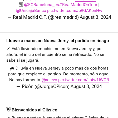
🆚
@FCBarcelona_es
#RealMadridOnTour
|
@UnicajaBanco
pic.twitter.com/Jp9GAKpnHw
— Real Madrid C.F. (@realmadrid)
August 3, 2024
Llueve a mares en Nueva Jersy, el partido en riesgo
📌 Está lloviendo muchísimo en Nueva Jersey y, por
ahora, el inicio del encuentro se ha retrasado. No se
sabe si se jugará.
🌧️ Diluvia en Nueva Jersey a poco más de dos horas
para que empiece el partido. De momento, sólo agua.
No hay tormenta.
@relevo
pic.twitter.com/ilotw1IWCR
— Picón (@JorgeCPicon)
August 3, 2024
👋 Bienvenidos al Clásico
📌 Buenas a todos, bienvenidos al primer Clásico de la