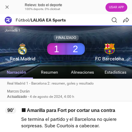
Relevo: todo el deporte
USAR APP
100% deporte. 0% clickbait
Fútbol
/
LALIGA EA Sports
Jornada 1
FINALIZADO
1
2
Real Madrid
FC Barcelona
Narración
Resumen
Alineaciones
Estadísticas
Real Madrid 1 - Barcelona 2: resumen, goles y resultado
Marcos Durán
Actualizado
4 de agosto de 2024, 4:00 h
90'
🟨 Amarilla para Fort por cortar una contra
Se termina el partido y el Barcelona no quiere
sorpresas. Sube Courtois a cabecear.