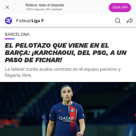
Relevo: todo el deporte
USAR APP
100% deporte. 0% clickbait
Fútbol
/
Liga F
BARCELONA
EL PELOTAZO QUE VIENE EN EL
BARÇA: ¡KARCHAOUI, DEL PSG, A UN
PASO DE FICHAR!
La lateral zurda acaba contrato en el equipo parisino y
llegaría libre.