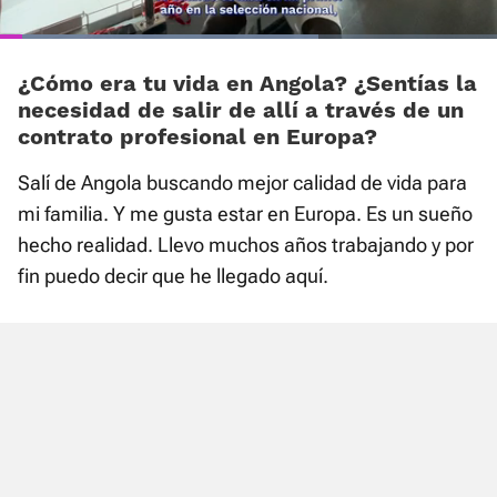
80.21%
Current
0:01
/
Duration
0:37
Play
Unmute
Fullscre
Time
¿Cómo era tu vida en Angola? ¿Sentías la
necesidad de salir de allí a través de un
contrato profesional en Europa?
Salí de Angola buscando mejor calidad de vida para
mi familia. Y me gusta estar en Europa. Es un sueño
hecho realidad. Llevo muchos años trabajando y por
fin puedo decir que he llegado aquí.