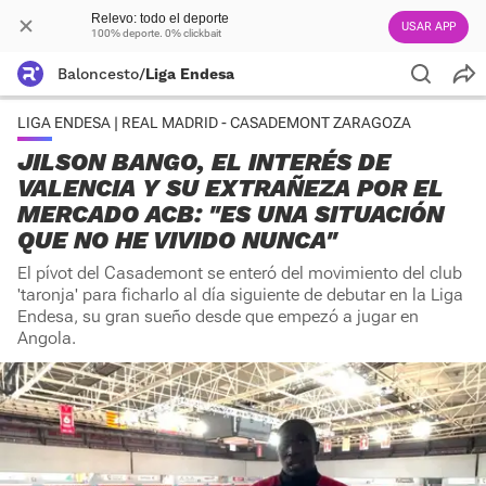
Relevo: todo el deporte
USAR APP
100% deporte. 0% clickbait
Baloncesto
/
Liga Endesa
LIGA ENDESA | REAL MADRID - CASADEMONT ZARAGOZA
JILSON BANGO, EL INTERÉS DE
VALENCIA Y SU EXTRAÑEZA POR EL
MERCADO ACB: "ES UNA SITUACIÓN
QUE NO HE VIVIDO NUNCA"
El pívot del Casademont se enteró del movimiento del club
'taronja' para ficharlo al día siguiente de debutar en la Liga
Endesa, su gran sueño desde que empezó a jugar en
Angola.