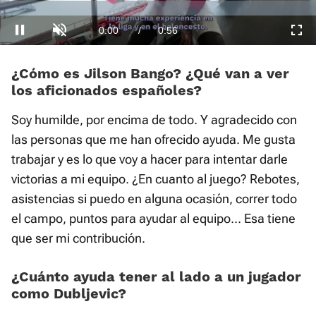
activarlo desde la barra de control
Loaded
:
Current
0:01
/
Duration
0:56
Pausa
Unmute
Fullscre
10.48%
¿Cómo es Jilson Bango? ¿Qué van a ver
los aficionados españoles?
Time
Soy humilde, por encima de todo. Y agradecido con
las personas que me han ofrecido ayuda. Me gusta
trabajar y es lo que voy a hacer para intentar darle
victorias a mi equipo. ¿En cuanto al juego? Rebotes,
asistencias si puedo en alguna ocasión, correr todo
el campo, puntos para ayudar al equipo... Esa tiene
que ser mi contribución.
¿Cuánto ayuda tener al lado a un jugador
como Dubljevic?