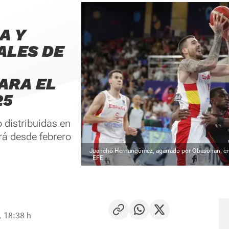
A Y
ALES DE
ARA EL
25
 distribuidas en
rá desde febrero
Juancho Hernangómez, agarrado por Obasohan, entra
EFE
, 18:38 h