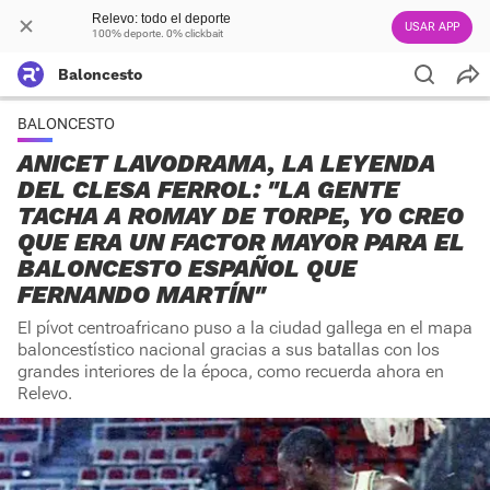
Relevo: todo el deporte
USAR APP
100% deporte. 0% clickbait
Baloncesto
BALONCESTO
ANICET LAVODRAMA, LA LEYENDA
DEL CLESA FERROL: "LA GENTE
TACHA A ROMAY DE TORPE, YO CREO
QUE ERA UN FACTOR MAYOR PARA EL
BALONCESTO ESPAÑOL QUE
FERNANDO MARTÍN"
El pívot centroafricano puso a la ciudad gallega en el mapa
baloncestístico nacional gracias a sus batallas con los
grandes interiores de la época, como recuerda ahora en
Relevo.