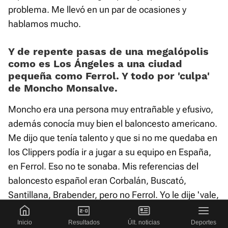
problema. Me llevó en un par de ocasiones y
hablamos mucho.
Y de repente pasas de una megalópolis
como es Los Ángeles a una ciudad
pequeña como Ferrol. Y todo por 'culpa'
de Moncho Monsalve.
Moncho era una persona muy entrañable y efusivo,
además conocía muy bien el baloncesto americano.
Me dijo que tenía talento y que si no me quedaba en
los Clippers podía ir a jugar a su equipo en España,
en Ferrol. Eso no te sonaba. Mis referencias del
baloncesto español eran Corbalán, Buscató,
Santillana, Brabender, pero no Ferrol. Yo le dije 'vale,
muy bien', pero mi idea era seguir en Estados
Unidos, con los Clippers, o trabajar en la bolsa en
Inicio
Resultados
Últ. noticias
Deportes