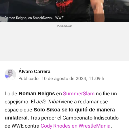
Roman Reigns, en SmackDown.
WWE
Álvaro Carrera
Publicado
10 de agosto de 2024, 11:09 h
Lo de
en
SummerSlam
no fue un
Roman Reigns
espejismo. El
Jefe Tribal
viene a reclamar ese
espacio que
Solo Sikoa se lo quitó de manera
. Tras perder el Campeonato Indiscutido
unilateral
de WWE contra
Cody Rhodes en WrestleMania
,