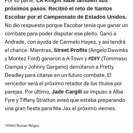
Por su parte,
LA Knight sabe también sus
.
próximos pasos
Recibió el reto de Santos
Escobar por el Campeonato de Estados Unidos.
No dio respuesta porque Escobar tenía que ganar un
combate para poder disputar ese pleito. Ganó a
Andrade, con ayuda de Carmelo Hayes, y así tendrá
el chance. Mientras,
(Angelo Dawinks
Street Profits
y Montez Ford) ganaron a A-Town y
(Tommaso
#DIY
Ciampa y Johnny Gargano) derrotaron a Pretty
Deadley para citarse en un futuro combate. El
vencedor será el próximo retador de los títulos por
parejas. Por último,
se impuso a Alba
Jade Cargill
Fyre y Tiffany Stratton avisó que estaba preparando
una gran fiesta para Nia Jax el próximo viernes.
Roman Reigns
TEMAS: