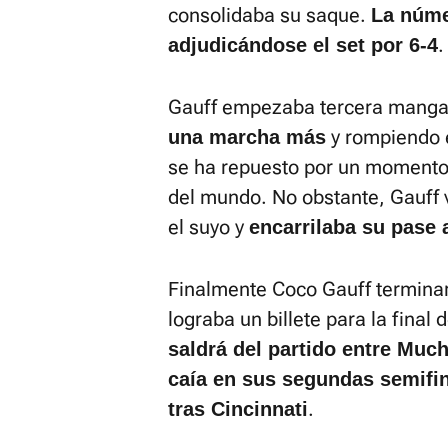
consolidaba su saque.
La núme
.
adjudicándose el set por 6-4
Gauff empezaba tercera manga i
y rompiendo e
una marcha más
se ha repuesto por un momento y 
del mundo. No obstante, Gauff 
el suyo y
encarrilaba su pase a
Finalmente Coco Gauff terminarí
lograba un billete para la fina
saldrá del partido entre Muc
caía en sus segundas semifi
.
tras Cincinnati