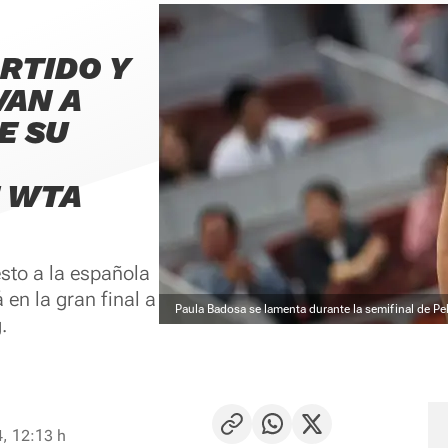
RTIDO Y
VAN A
E SU
E WTA
sto a la española
 en la gran final a
Paula Badosa se lamenta durante la semifinal de Pe
.
, 12:13 h