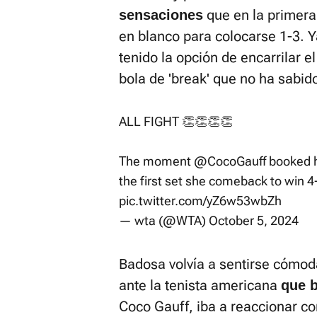
que en la primera
sensaciones
en blanco para colocarse 1-3. Y
tenido la opción de encarrilar 
bola de 'break' que no ha sabid
ALL FIGHT 👏👏👏👏
The moment
@CocoGauff
booked he
the first set she comeback to win 4-
pic.twitter.com/yZ6w53wbZh
— wta (@WTA)
October 5, 2024
Badosa volvía a sentirse cómoda
ante la tenista americana
que 
Coco Gauff, iba a reaccionar con