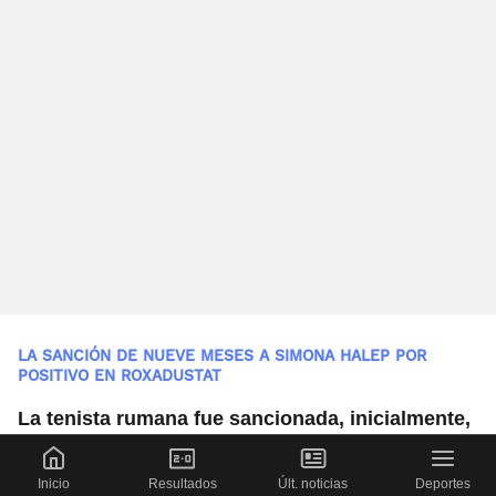
LA SANCIÓN DE NUEVE MESES A SIMONA HALEP POR
POSITIVO EN ROXADUSTAT
La tenista rumana fue sancionada, inicialmente,
,
con cuatro años por el consumo de roxadustat
un estimulante prohibido. Sin embargo, después de
Inicio
Resultados
Últ. noticias
Deportes