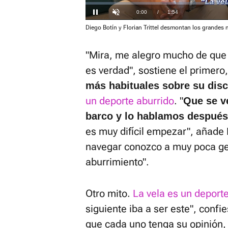
Loaded
:
0%
Current
0:00
/
Duration
1:54
Play
Unmute
Diego Botín y Florian Trittel desmontan los grandes m
Time
"Mira, me alegro mucho de que
es verdad", sostiene el primero
más habituales sobre su disc
un deporte aburrido
. "
Que se v
barco y lo hablamos después
es muy difícil empezar", añade 
navegar conozco a muy poca ge
aburrimiento".
Otro mito.
La vela es un deporte
siguiente iba a ser este", confi
que cada uno tenga su opinión,