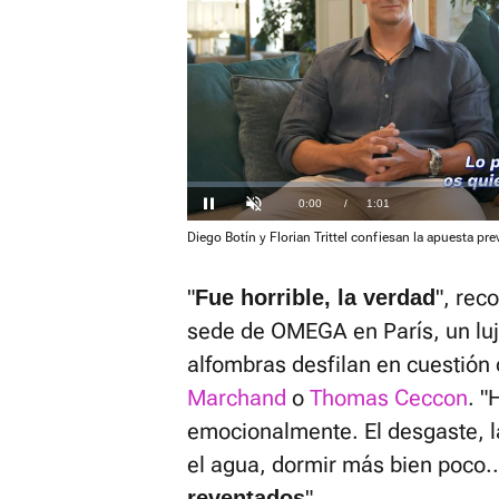
El sonido 
activarlo 
Loaded
:
9.59%
Current
0:01
/
Duration
1:01
Pausa
Unmute
Diego Botín y Florian Trittel confiesan la apuesta pre
Time
"
", rec
Fue horrible, la verdad
sede de OMEGA en París, un lujo
alfombras desfilan en cuestión
Marchand
o
Thomas Ceccon
. 
emocionalmente. El desgaste, l
el agua, dormir más bien poco.
".
reventados