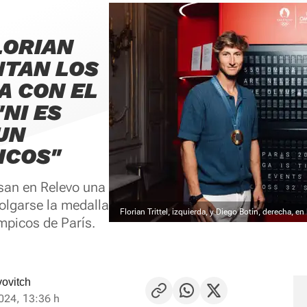
LORIAN
NTAN LOS
A CON EL
"NI ES
UN
ICOS"
esan en Relevo una
colgarse la medalla
Florian Trittel, izquierda, y Diego Botín, derecha, 
mpicos de París.
ovitch
024, 13:36 h