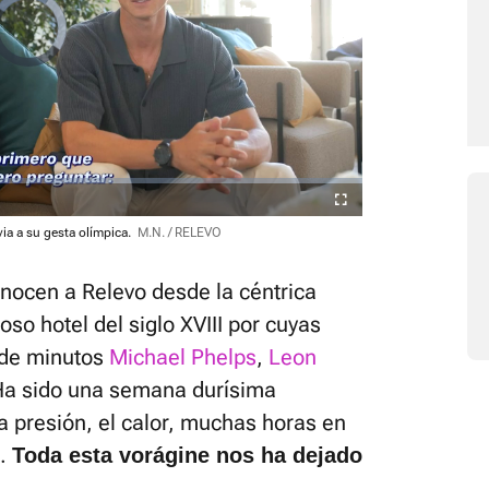
está silenciado, puedes
desde la barra de control
Fullscreen
via a su gesta olímpica.
M.N. / RELEVO
onocen a Relevo desde la céntrica
so hotel del siglo XVIII por cuyas
 de minutos
Michael Phelps
,
Leon
"Ha sido una semana durísima
a presión, el calor, muchas horas en
..
Toda esta vorágine nos ha dejado