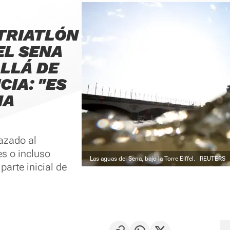
 TRIATLÓN
EL SENA
LLÁ DE
IA: "ES
IA
lazado al
es o incluso
Las aguas del Sena, bajo la Torre Eiffel.
REUTERS
parte inicial de