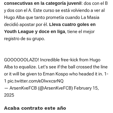
: dos con el B
consecutivas en la categoría juvenil
y dos con el A. Este curso se está volviendo a ver al
Hugo Alba que tanto prometía cuando La Masia
decidió apostar por él.
Lleva cuatro goles en
, tiene el mejor
Youth League y doce en liga
registro de su grupo.
GOOOOOOLAZO! Incredible free-kick from Hugo
Alba to equalize. Let's see if the ball crossed the line
or it will be given to Eman Kospo who headed it in. 1-
1
pic.twitter.com/eDlwxcsrNQ
— ArsenKveFCB (@ArsenKveFCB)
February 15,
2025
Acaba contrato este año