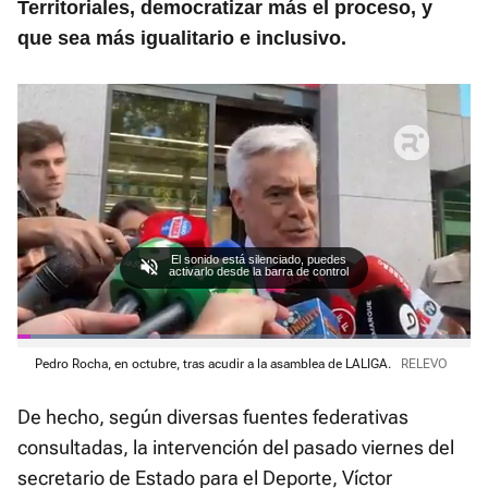
Territoriales, democratizar más el proceso, y
que sea más igualitario e inclusivo.
El sonido está silenciado, puedes
activarlo desde la barra de control
L
o
Pedro Rocha, en octubre, tras acudir a la asamblea de LALIGA.
RELEVO
P
U
F
a
a
n
u
d
u
m
l
e
De hecho, según diversas fuentes federativas
s
u
l
d
a
t
s
:
consultadas, la intervención del pasado viernes del
e
c
2
r
4
secretario de Estado para el Deporte, Víctor
e
.