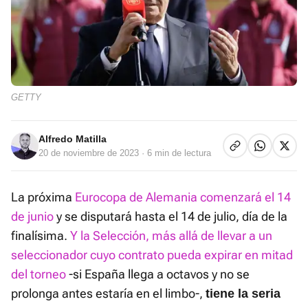
GETTY
Alfredo Matilla
20 de noviembre de 2023
· 6 min de lectura
La próxima
Eurocopa de Alemania comenzará el 14
de junio
y se disputará hasta el 14 de julio, día de la
finalísima.
Y la Selección, más allá de llevar a un
seleccionador cuyo contrato pueda expirar en mitad
del torneo
-si España llega a octavos y no se
prolonga antes estaría en el limbo-,
tiene la seria