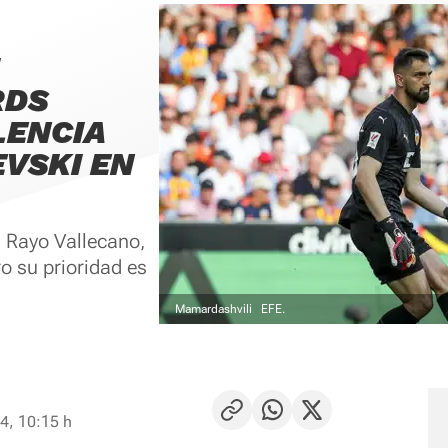
RDS
LENCIA
EVSKI EN
l Rayo Vallecano,
o su prioridad es
Mamardashvili
EFE.
4, 10:15 h