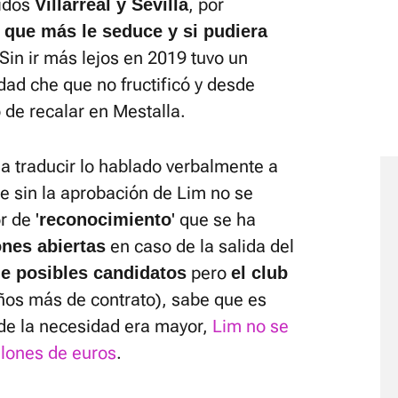
uidos
, por
Villarreal y Sevilla
l que más le seduce y si pudiera
 Sin ir más lejos en 2019 tuvo un
dad che que no fructificó y desde
 de recalar en Mestalla.
 a traducir lo hablado verbalmente a
ue sin la aprobación de Lim no se
 de '
' que se ha
reconocimiento
en caso de la salida del
nes abiertas
pero
e posibles candidatos
e
l club
ños más de contrato), sabe que es
nde la necesidad era mayor,
Lim no se
illones de euros
.