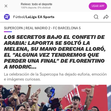
Relevo: todo el deporte
USAR APP
100% deporte. 0% clickbait
Fútbol
/
LaLiga EA Sports
SUPERCOPA | REAL MADRID 2 - FC BARCELONA 5
LOS SECRETOS BAJO EL CONFETI DE
ARABIA: LAPORTA SE SOLTÓ LA
MELENA, SU MANO DERECHA LLORÓ,
EL "ALGUNA VEZ TENDREMOS QUE
PERDER UNA FINAL" DE FLORENTINO
A MODRIC...
La celebración de la Supercopa ha dejado euforia, emoción
e imágenes curiosas.