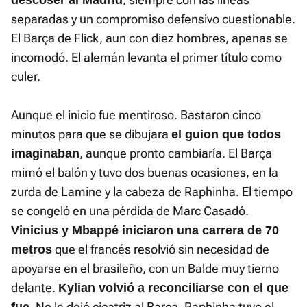
descoser al Madrid
separadas y un compromiso defensivo cuestionable.
El Barça de Flick, aun con diez hombres, apenas se
incomodó. El alemán levanta el primer título como
culer.
Aunque el inicio fue mentiroso. Bastaron cinco
minutos para que se dibujara
el guion que todos
, aunque pronto cambiaría. El Barça
imaginaban
mimó el balón y tuvo dos buenas ocasiones, en la
zurda de Lamine y la cabeza de Raphinha. El tiempo
se congeló en una pérdida de Marc Casadó.
Vinicius y Mbappé iniciaron una carrera de 70
que el francés resolvió sin necesidad de
metros
apoyarse en el brasileño, con un Balde muy tierno
delante.
Kylian volvió a reconciliarse con el que
. No le dejó cicatriz al Barça, Raphinha tuvo el