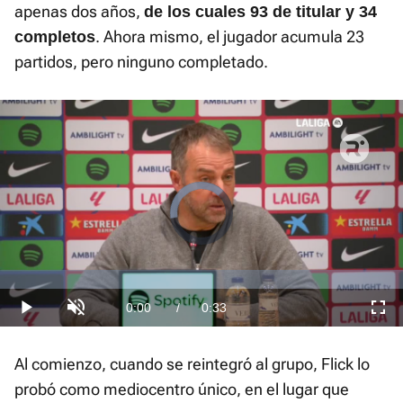
apenas dos años,
de los cuales 93 de titular y 34
. Ahora mismo, el jugador acumula 23
completos
partidos, pero ninguno completado.
Video
Player
is
loading.
Loaded
:
0%
Current
0:00
/
Duration
0:33
Play
Unmute
Fullscre
Time
Al comienzo, cuando se reintegró al grupo, Flick lo
probó como mediocentro único, en el lugar que