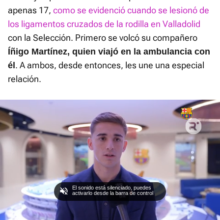
apenas 17,
como se evidenció cuando se lesionó de
los ligamentos cruzados de la rodilla en Valladolid
con la Selección. Primero se volcó su compañero
Íñigo Martínez, quien viajó en la ambulancia con
. A ambos, desde entonces, les une una especial
él
relación.
El sonido está silenciado, puedes
activarlo desde la barra de control