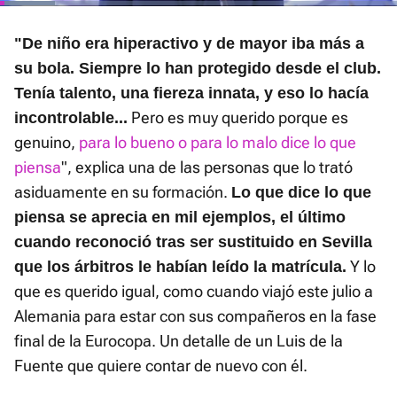
Loaded
:
Current
0:02
/
Duration
1:26
Pausa
Unmute
Fullscre
20.70%
"De niño era hiperactivo y de mayor iba más a
Time
su bola. Siempre lo han protegido desde el club.
Tenía talento, una fiereza innata, y eso lo hacía
Pero es muy querido porque es
incontrolable...
genuino,
para lo bueno o para lo malo dice lo que
piensa
", explica una de las personas que lo trató
asiduamente en su formación.
Lo que dice lo que
piensa se aprecia en mil ejemplos, el último
cuando reconoció tras ser sustituido en Sevilla
Y lo
que los árbitros le habían leído la matrícula.
que es querido igual, como cuando viajó este julio a
Alemania para estar con sus compañeros en la fase
final de la Eurocopa. Un detalle de un Luis de la
Fuente que quiere contar de nuevo con él.