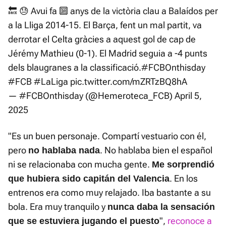
🔙 😓 Avui fa 🔟 anys de la victòria clau a Balaídos per
a la Lliga 2014-15. El Barça, fent un mal partit, va
derrotar el Celta gràcies a aquest gol de cap de
Jérémy Mathieu (0-1). El Madrid seguia a -4 punts
dels blaugranes a la classificació.
#FCBOnthisday
#FCB
#LaLiga
pic.twitter.com/mZRTzBQ8hA
— #FCBOnthisday (@Hemeroteca_FCB)
April 5,
2025
"Es un buen personaje. Compartí vestuario con él,
pero
. No hablaba bien el español
no hablaba nada
ni se relacionaba con mucha gente.
Me sorprendió
. En los
que hubiera sido capitán del Valencia
entrenos era como muy relajado. Iba bastante a su
bola. Era muy tranquilo y
nunca daba la sensación
",
reconoce a
que se estuviera jugando el puesto