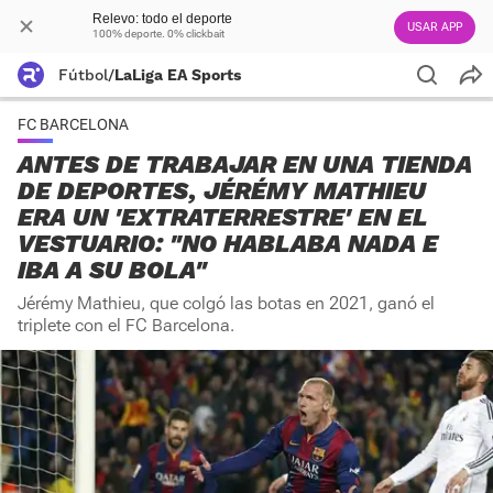
Relevo: todo el deporte
USAR APP
100% deporte. 0% clickbait
Fútbol
/
LaLiga EA Sports
FC BARCELONA
ANTES DE TRABAJAR EN UNA TIENDA
DE DEPORTES, JÉRÉMY MATHIEU
ERA UN 'EXTRATERRESTRE' EN EL
VESTUARIO: "NO HABLABA NADA E
IBA A SU BOLA"
Jérémy Mathieu, que colgó las botas en 2021, ganó el
triplete con el FC Barcelona.