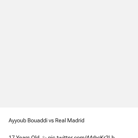
Ayyoub Bouaddi vs Real Madrid
17 Years Old. ✨
pic.twitter.com/44rbcKr2Lb