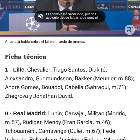
El sonido está silenciado, puedes
activarlo desde la barra de control
Loaded
Ancelotti habla sobre el Lille en rueda de prensa.
:
Current
0:04
/
Duration
0:18
Pausa
Unmute
Fullscre
100.00%
Ficha técnica
Time
: Chevalier; Tiago Santos, Diakité,
1 - Lille
Alexsandro, Gudmundsson, Bakker (Meunier, m.88);
André Gomes, Bouaddi, Cabella (Sahraoui, m.71);
Zhegrova y Jonathan David.
Lunin; Carvajal, Militao (Modric,
0 - Real Madrid:
m.57), Rüdiger, Mendy (Fran García, m.46);
Tchouaméni, Camavinga (Güler, m.67), Fede
Valverde, Bellingham; Vinícius y Endrick (Mbappé,