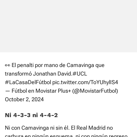
👀 El penalti por mano de Camavinga que
transformó Jonathan David.
#UCL
#LaCasaDelFútbol
pic.twitter.com/ToYUhylIS4
— Fútbol en Movistar Plus+ (@MovistarFutbol)
October 2, 2024
Ni 4-3-3 ni 4-4-2
Ni con Camavinga ni sin él. El Real Madrid no
carbura en ningún esquema, ni con ningún regreso