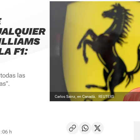
E
UALQUIER
ILLIAMS
A F1:
 todas las
as".
Carlos Sainz, en Canadá.
REUTERS
1:06 h