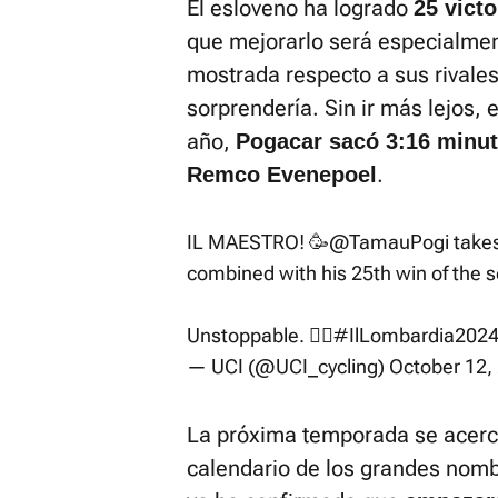
El esloveno ha logrado
25 victo
que mejorarlo será especialmente
mostrada respecto a sus rivale
sorprendería. Sin ir más lejos, 
año,
Pogacar
sacó 3:16 minut
.
Remco Evenepoel
IL MAESTRO! 🥳
@TamauPogi
takes
combined with his 25th win of the 
Unstoppable. 😮‍💨
#IlLombardia202
— UCI (@UCI_cycling)
October 12,
La próxima temporada se acerca
calendario de los grandes nomb