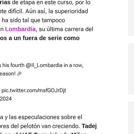
de etapa en este curso, por lo
rias
 difícil. Aún así, la superioridad
s ha sido tal que tampoco
en
, su última carrera del
Lombardía
os a un fuera de serie como
 his fourth
@Il_Lombardia
in a row,
season! 🎉
4
pic.twitter.com/msfGOJrDjt
 2024
 y las especulaciones sobre el
res del pelotón van creciendo.
Tadej