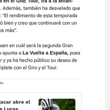
 en el UAE Tour, irá a la Milan-
. Además, también ha desvelado que
: "El rendimiento de esta temporada
ó bien y creo que continuaré con un
os más".
caen en cuál será la segunda Gran
o apunta a
pues
La Vuelta a España,
ar y ya ha hecho público su deseo de
iplete con el Giro y el Tour.
aña
gacar abre el
e Lucas