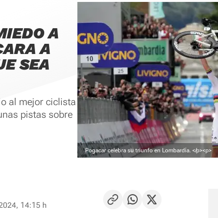
MIEDO A
CARA A
UE SEA
o al mejor ciclista
unas pistas sobre
Pogacar celebra su triunfo en Lombardía. </p><p>
2024, 14:15 h