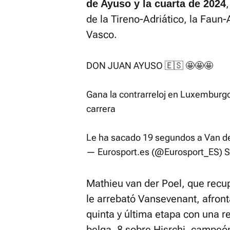
de Ayuso y la cuarta de 2024
de la Tireno-Adriático, la Faun-A
Vasco.
DON JUAN AYUSO 🇪🇸 🤩🤩🤩
Gana la contrarreloj en Luxemburgo 
carrera
Le ha sacado 19 segundos a Van de
— Eurosport.es (@Eurosport_ES)
S
Mathieu van der Poel, que recupe
le arrebató Vansevenant, afron
quinta y última etapa con una r
belga, 8 sobre Hisrchi, campeó