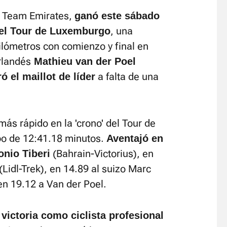
E Team Emirates,
ganó este sábado
, una
del Tour de Luxemburgo
kilómetros con comienzo y final en
rlandés
Mathieu van der Poel
a falta de una
 el maillot de líder
más rápido en la 'crono' del Tour de
o de 12:41.18 minutos.
Aventajó en
(Bahrain-Victorius), en
onio Tiberi
idl-Trek), en 14.89 al suizo Marc
en 19.12 a Van der Poel.
 victoria como ciclista profesional