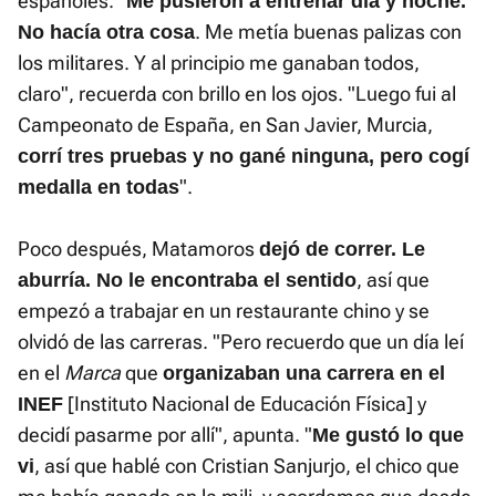
españoles. "
Me pusieron a entrenar día y noche.
. Me metía buenas palizas con
No hacía otra cosa
los militares. Y al principio me ganaban todos,
claro", recuerda con brillo en los ojos. "Luego fui al
Campeonato de España, en San Javier, Murcia,
corrí tres pruebas y no gané ninguna, pero cogí
".
medalla en todas
Poco después, Matamoros
dejó de correr. Le
, así que
aburría. No le encontraba el sentido
empezó a trabajar en un restaurante chino y se
olvidó de las carreras. "Pero recuerdo que un día leí
en el
Marca
que
organizaban una carrera en el
[Instituto Nacional de Educación Física] y
INEF
decidí pasarme por allí", apunta. "
Me gustó lo que
, así que hablé con Cristian Sanjurjo, el chico que
vi