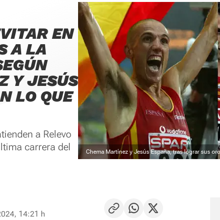
EVITAR EN
S A LA
 SEGÚN
 Y JESÚS
N LO QUE
tienden a Relevo
ltima carrera del
Chema Martínez y Jesús España, tras lograr sus or
2024, 14:21 h