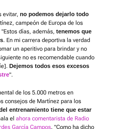
 evitar,
no podemos dejarlo todo
rtínez, campeón de Europa de los
 "Estos días, además,
tenemos que
. En mi carrera deportiva la verdad
os
tomar un aperitivo para brindar y no
 siguiente no es recomendable cuando
íe].
Dejemos todos esos excesos
".
stre
ental de los 5.000 metros en
s consejos de Martínez para los
del entrenamiento tiene que estar
ñala el
ahora comentarista de Radio
urdes García Campos
. "Como ha dicho