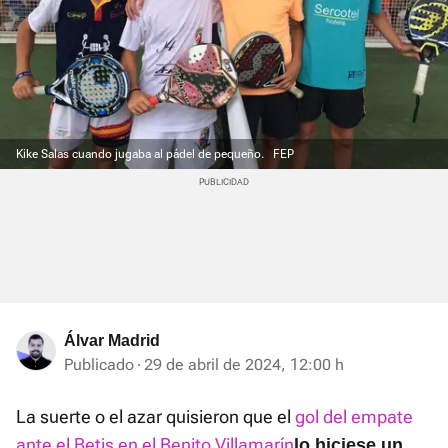
Kike Salas cuando jugaba al pádel de pequeño.
FEP
Álvar Madrid
Publicado
29 de abril de 2024, 12:00 h
La suerte o el azar quisieron que el
gol del empate
ante el Betis en el Benito Villamarín
lo hiciese un