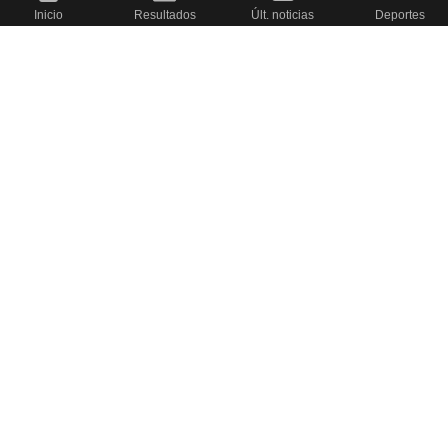
Inicio
Resultados
Últ. noticias
Deportes