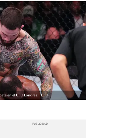
bate en el UFC Londres.
UFC