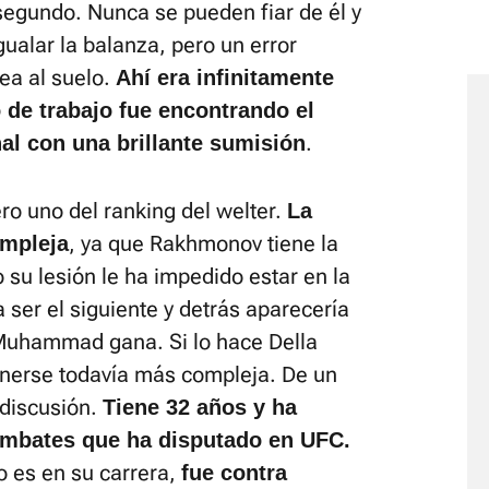
egundo. Nunca se pueden fiar de él y
igualar la balanza, pero un error
lea al suelo.
Ahí era infinitamente
de trabajo fue encontrando el
.
al con una brillante sumisión
ro uno del ranking del welter.
La
, ya que Rakhmonov tiene la
ompleja
 su lesión le ha impedido estar en la
 ser el siguiente y detrás aparecería
i Muhammad gana. Si lo hace Della
onerse todavía más compleja. De un
 discusión.
Tiene 32 años y ha
mbates que ha disputado en UFC.
o es en su carrera,
fue contra