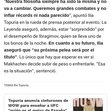
"
Nuestra filosofía siempre ha sido la misma y no
va a cambiar. Queremos grandes combates y no
", apuntó Ilia
inflar récords ni nada parecido
Topuria en la rueda de prensa posterior al evento. La
Leyenda aseguró, además, estar "sorprendido" por
el desempeño de Ibragimov, quien se lleva uno de
los bonos de la noche.
En cuanto a su futuro, Ilia
aseguró que "su próxima pelea será por el
. Lo único que hay que esperar es ver si
título"
Makhachev decide subir de peso o enfrentarle. "Esa
es la situación", sentenció.
Ilia Topuria
TEMAS:
Topuria anuncia cinturones de
WOW para enseñar a UFC
«quién es el mejor de España»