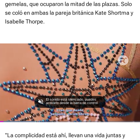
gemelas, que ocuparon la mitad de las plazas. Solo
se coló en ambas la pareja británica Kate Shortma y
Isabelle Thorpe.
El sonido está silenciado, puedes
activarlo desde la barra de control
Loaded
:
Current
0:04
/
Duration
2:46
Pausa
Unmute
Fullscre
25.06%
"La complicidad está ahí, llevan una vida juntas y