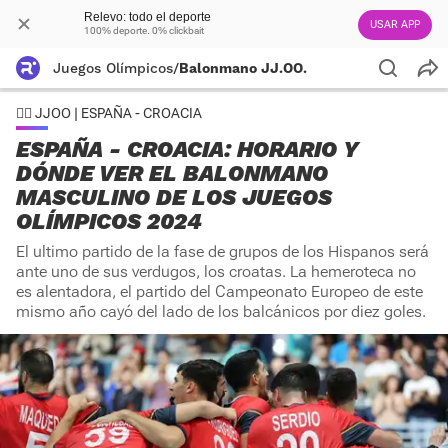
Relevo: todo el deporte
USAR APP
100% deporte. 0% clickbait
Juegos Olímpicos
/
Balonmano JJ.OO.
🤾‍♂️ JJOO | ESPAÑA - CROACIA
ESPAÑA - CROACIA: HORARIO Y
DÓNDE VER EL BALONMANO
MASCULINO DE LOS JUEGOS
OLÍMPICOS 2024
El ultimo partido de la fase de grupos de los Hispanos será
ante uno de sus verdugos, los croatas. La hemeroteca no
es alentadora, el partido del Campeonato Europeo de este
mismo año cayó del lado de los balcánicos por diez goles.