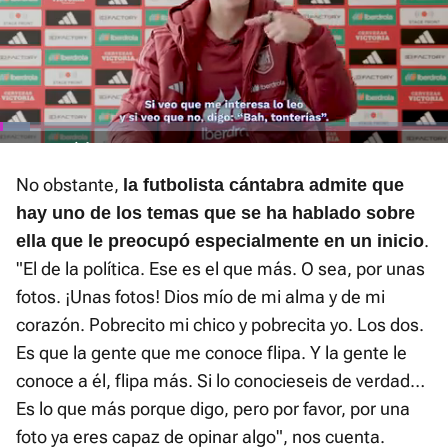
El sonido está silenciado, puedes
activarlo desde la barra de control
Loaded
:
Current
0:01
/
Duration
1:27
Pausa
Unmute
Fullscre
13.64%
No obstante,
la futbolista cántabra admite que
Time
hay uno de los temas que se ha hablado sobre
.
ella que le preocupó especialmente en un inicio
"El de la política. Ese es el que más. O sea, por unas
fotos. ¡Unas fotos! Dios mío de mi alma y de mi
corazón. Pobrecito mi chico y pobrecita yo. Los dos.
Es que la gente que me conoce flipa. Y la gente le
conoce a él, flipa más. Si lo conocieseis de verdad…
Es lo que más porque digo, pero por favor, por una
foto ya eres capaz de opinar algo", nos cuenta.