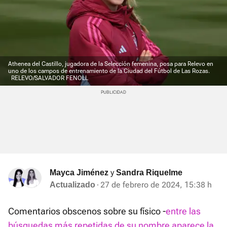
Athenea del Castillo, jugadora de la Selección femenina, posa para Relevo en
uno de los campos de entrenamiento de la Ciudad del Fútbol de Las Rozas.
RELEVO/SALVADOR FENOLL
y
Mayca Jiménez
Sandra Riquelme
27 de febrero de 2024, 15:38 h
Actualizado
Comentarios obscenos sobre su físico -
entre las
búsquedas más repetidas de su nombre aparece la