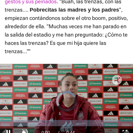
gestos y sus peinados
. "Buah, las trenzas, con las
trenzas….
",
Pobrecitas las madres y los padres
empiezan contándonos sobre el otro boom, positivo,
alrededor de ella. "Muchas veces me han parado en
la salida del estadio y me han preguntado: ¿Cómo te
haces las trenzas? Es que mi hija quiere las
trenzas…""
Video
Player
is
loading.
Loaded
:
0.00%
Current
0:00
/
Duration
0:44