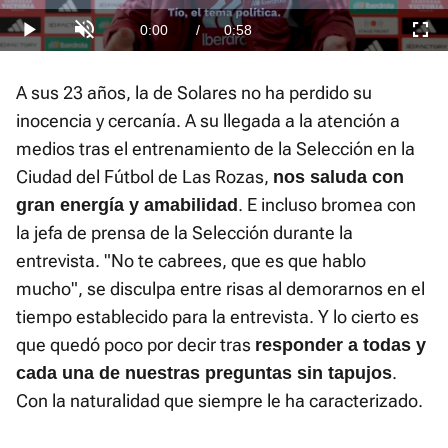
:
0%
Current
0:00
/
Duration
0:58
Play
Unmute
Fullscre
Time
A sus 23 años, la de Solares no ha perdido su
inocencia y cercanía. A su llegada a la atención a
medios tras el entrenamiento de la Selección en la
Ciudad del Fútbol de Las Rozas,
nos saluda con
. E incluso bromea con
gran energía y amabilidad
la jefa de prensa de la Selección durante la
entrevista. "No te cabrees, que es que hablo
mucho", se disculpa entre risas al demorarnos en el
tiempo establecido para la entrevista. Y lo cierto es
que quedó poco por decir tras
responder a todas y
.
cada una de nuestras preguntas sin tapujos
Con la naturalidad que siempre le ha caracterizado.