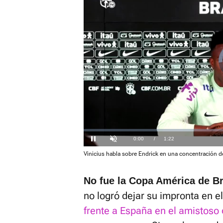
Loaded
:
7.11%
Current
0:00
/
Duration
1:22
Pausa
Unmute
Vinicius habla sobre Endrick en una concentración de
Time
No fue la Copa América de Br
no logró dejar su impronta en e
frente a España en el amistoso 