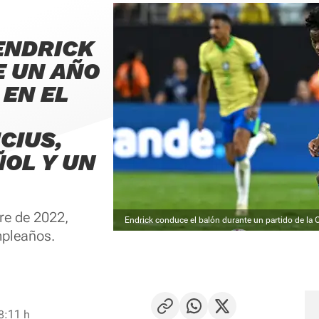
ENDRICK
 UN AÑO
EN EL
CIUS,
ÑOL Y UN
re de 2022,
Endrick conduce el balón durante un partido de la
mpleaños.
8:11 h