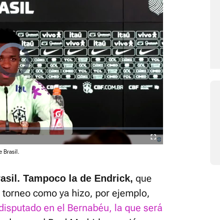
Video
Player
is
loading.
Fullscreen
 Brasil.
que
asil. Tampoco la de Endrick,
l torneo como ya hizo, por ejemplo,
disputado en el Bernabéu, la que será