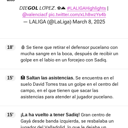
𝘋𝘐𝘌𝙂𝙊𝙇 𝘓𝘖́𝘗𝘌𝘡. ⚽️🦇
#LALIGAHighlights
|
@valenciacf
pic.twitter.com/xLh8wzYs4b
— LALIGA (@LaLiga)
March 8, 2025
🩸 Se tiene que retirar el defensor pucelano con
18'
mucha sangre en la boca, después de recibir un
golpe en el labio en un forcejeo con Sadiq.
🏥
Se encuentra en el
15'
Saltan las asistencias.
suelo David Torres tras un golpe en el centro del
campo, en el que tienen que sacar las
asistencias para atender al jugador pucelano.
Gran centro de
15'
¡La ha vuelto a tener Sadiq!
Gayá desde banda izquierda, se resbalaba un
jugador del Valladolid, lo que le dejaba un