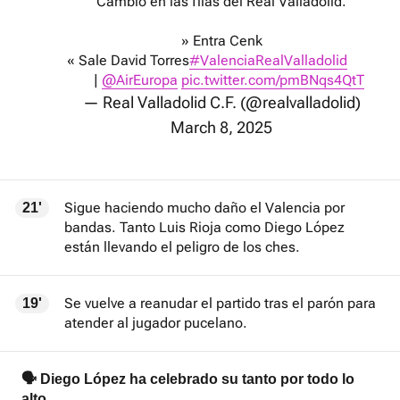
Cambio en las filas del Real Valladolid.
» Entra Cenk
« Sale David Torres
#ValenciaRealValladolid
|
@AirEuropa
pic.twitter.com/pmBNqs4QtT
— Real Valladolid C.F. (@realvalladolid)
March 8, 2025
Sigue haciendo mucho daño el Valencia por
21'
bandas. Tanto Luis Rioja como Diego López
están llevando el peligro de los ches.
Se vuelve a reanudar el partido tras el parón para
19'
atender al jugador pucelano.
🗣️ Diego López ha celebrado su tanto por todo lo
alto