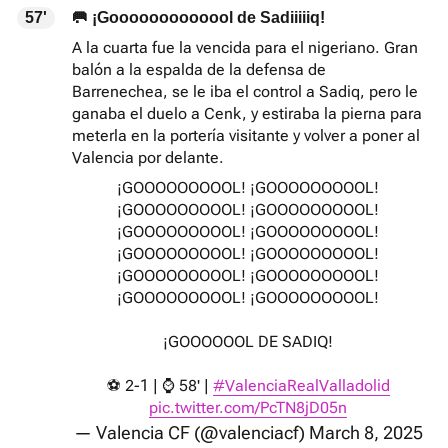
57'
🥅 ¡Gooooooooooool de Sadiiiiiq!
A la cuarta fue la vencida para el nigeriano. Gran
balón a la espalda de la defensa de
Barrenechea, se le iba el control a Sadiq, pero le
ganaba el duelo a Cenk, y estiraba la pierna para
meterla en la portería visitante y volver a poner al
Valencia por delante.
¡GOOOOOOOOOL! ¡GOOOOOOOOOL!
¡GOOOOOOOOOL! ¡GOOOOOOOOOL!
¡GOOOOOOOOOL! ¡GOOOOOOOOOL!
¡GOOOOOOOOOL! ¡GOOOOOOOOOL!
¡GOOOOOOOOOL! ¡GOOOOOOOOOL!
¡GOOOOOOOOOL! ¡GOOOOOOOOOL!
¡GOOOOOOL DE SADIQ!
⚽ 2-1 | ⌚ 58' |
#ValenciaRealValladolid
pic.twitter.com/PcTN8jD05n
— Valencia CF (@valenciacf)
March 8, 2025