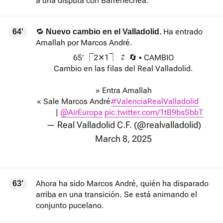
a una disputa con Barrenechea.
🔁
Ha entrado
64'
Nuevo cambio en el Valladolid.
Amallah por Marcos André.
65’ ⎾2✕1⏋ ⇄ 🔄 ▪ CAMBIO
Cambio en las filas del Real Valladolid.
» Entra Amallah
« Sale Marcos André
#ValenciaRealValladolid
|
@AirEuropa
pic.twitter.com/1tB9bsSbbT
— Real Valladolid C.F. (@realvalladolid)
March 8, 2025
Ahora ha sido Marcos André, quién ha disparado
63'
arriba en una transición. Se está animando el
conjunto pucelano.