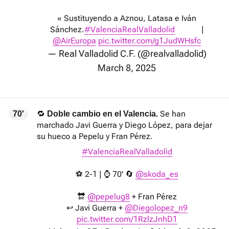
« Sustituyendo a Aznou, Latasa e Iván
Sánchez.
#ValenciaRealValladolid
|
@AirEuropa
pic.twitter.com/g1JudWHsfc
— Real Valladolid C.F. (@realvalladolid)
March 8, 2025
🔁
Se han
70'
Doble cambio en el Valencia.
marchado Javi Guerra y Diego López, para dejar
su hueco a Pepelu y Fran Pérez.
#ValenciaRealValladolid
⚽ 2-1 | ⌚ 70' 🔄
@skoda_es
🔛
@pepelug8
+ Fran Pérez
↩️ Javi Guerra +
@Diegolopez_n9
pic.twitter.com/1RzlzJnhD1