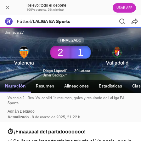
Relevo: todo el deporte
USAR APP
100% deporte. 0% clickbait
Fútbol
/
LALIGA EA Sports
Jornada 27
FINALIZADO
2
1
Valencia
Valladolid
Diego López
6'
39'
Latasa
Umar Sadiq
57'
Narración
Resumen
Alineaciones
Estadísticas
Clas
Valencia 2 - Real Valladolid 1: resumen, goles y resultado de LaLiga EA
Sports
Adrián Delgado
Actualizado
8 de marzo de 2025, 21:22 h
⏱️ ¡Finaaaaal del partidooooooo!