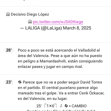
🥶 Decisivo Diego López
🥶
pic.twitter.com/wJ5ADKiege
— LALIGA (@LaLiga)
March 8, 2025
Poco a poco se está acercando el Valladolid al
26'
área del Valencia. Pese a que aún no ha puesto
en peligro a Mamardashvili, están consiguiendo
enlazar pases y jugar en campo rival.
🔁 Parece que no va a poder seguir David Torres
23'
en el partido. El central pucelano parece algo
mareado tras el golpe. Va a entrar Cenk Özkacar,
ex del Valencia, en su lugar.
25’ ⎾1✕0⏋ ⇄ 🔄 ▪ CAMBIO