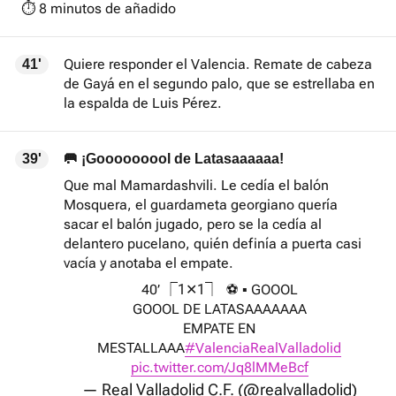
⏱️ 8 minutos de añadido
Quiere responder el Valencia. Remate de cabeza
41'
de Gayá en el segundo palo, que se estrellaba en
la espalda de Luis Pérez.
39'
🥅 ¡Gooooooool de Latasaaaaaa!
Que mal Mamardashvili. Le cedía el balón
Mosquera, el guardameta georgiano quería
sacar el balón jugado, pero se la cedía al
delantero pucelano, quién definía a puerta casi
vacía y anotaba el empate.
40’ ⎾1✕1⏋ ⚽ ▪ GOOOL
GOOOL DE LATASAAAAAAA
EMPATE EN
MESTALLAAA
#ValenciaRealValladolid
pic.twitter.com/Jq8lMMeBcf
— Real Valladolid C.F. (@realvalladolid)