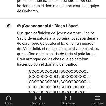
pero se le marcha por la línea lateral. Se está
haciendo con el dominio del encuentro el equipo
de Corberán.
6'
🥅 ¡Goooooooool de Diego López!
Que gran definición del joven extremo. Recibe
Sadiq de espaldas a la portería, buscaba dejarla
de cara, pero golpeaba el balón en un jugador
del Valladolid, el rechace la cae al valencianista,
que define ante la salida de Hein al palo largo.
Gran arranque de los ches que se estaban
haciendo con el dominio del partido.
¡GOOOOOOOOOL! ¡GOOOOOOOOOL!
¡GOOOOOOOOOL! ¡GOOOOOOOOOL!
¡GOOOOOOOOOL! ¡GOOOOOOOOOL!
¡GOOOOOOOOOL! ¡GOOOOOOOOOL!
¡GOOOOOOOOOL! ¡GOOOOOOOOOL!
¡GOOOOOOOOOL! ¡GOOOOOOOOOL!
Inicio
Resultados
Últ. noticias
Deportes