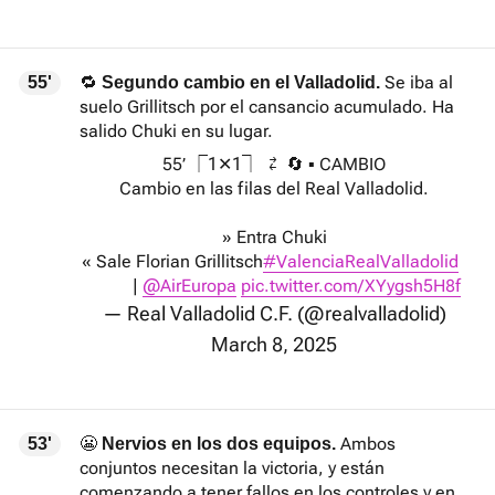
🔁
Se iba al
55'
Segundo cambio en el Valladolid.
suelo Grillitsch por el cansancio acumulado. Ha
salido Chuki en su lugar.
55’ ⎾1✕1⏋ ⇄ 🔄 ▪ CAMBIO
Cambio en las filas del Real Valladolid.
» Entra Chuki
« Sale Florian Grillitsch
#ValenciaRealValladolid
|
@AirEuropa
pic.twitter.com/XYygsh5H8f
— Real Valladolid C.F. (@realvalladolid)
March 8, 2025
😬
Ambos
53'
Nervios en los dos equipos.
conjuntos necesitan la victoria, y están
comenzando a tener fallos en los controles y en