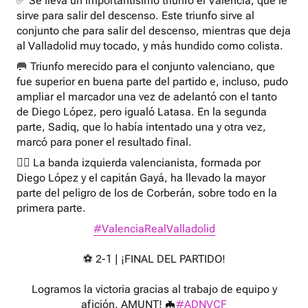
✅ Se lleva un importantísimo triunfo el Valencia, que le
sirve para salir del descenso. Este triunfo sirve al
conjunto che para salir del descenso, mientras que deja
al Valladolid muy tocado, y más hundido como colista.
🥅 Triunfo merecido para el conjunto valenciano, que
fue superior en buena parte del partido e, incluso, pudo
ampliar el marcador una vez de adelantó con el tanto
de Diego López, pero igualó Latasa. En la segunda
parte, Sadiq, que lo había intentado una y otra vez,
marcó para poner el resultado final.
🏃‍♂️ La banda izquierda valencianista, formada por
Diego López y el capitán Gayá, ha llevado la mayor
parte del peligro de los de Corberán, sobre todo en la
primera parte.
#ValenciaRealValladolid
⚽ 2-1 | ¡FINAL DEL PARTIDO!
Logramos la victoria gracias al trabajo de equipo y
afición. AMUNT! 🦇
#ADNVCF