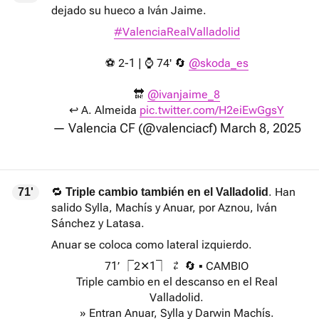
dejado su hueco a Iván Jaime.
#ValenciaRealValladolid
⚽ 2-1 | ⌚ 74' 🔄
@skoda_es
🔛
@ivanjaime_8
↩️ A. Almeida
pic.twitter.com/H2eiEwGgsY
— Valencia CF (@valenciacf)
March 8, 2025
🔁
. Han
71'
Triple cambio también en el Valladolid
salido Sylla, Machís y Anuar, por Aznou, Iván
Sánchez y Latasa.
Anuar se coloca como lateral izquierdo.
71’ ⎾2✕1⏋ ⇄ 🔄 ▪ CAMBIO
Triple cambio en el descanso en el Real
Valladolid.
» Entran Anuar, Sylla y Darwin Machís.