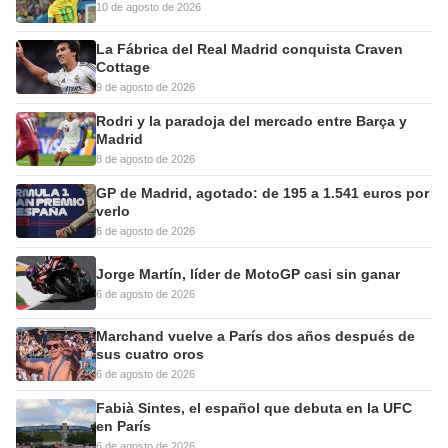
10 de agosto de 2026
La Fábrica del Real Madrid conquista Craven
Cottage
9 de agosto de 2026
Rodri y la paradoja del mercado entre Barça y
Madrid
8 de agosto de 2026
GP de Madrid, agotado: de 195 a 1.541 euros por
verlo
6 de agosto de 2026
Jorge Martín, líder de MotoGP casi sin ganar
6 de agosto de 2026
Marchand vuelve a París dos años después de
sus cuatro oros
6 de agosto de 2026
Fabià Sintes, el español que debuta en la UFC
en París
6 de agosto de 2026