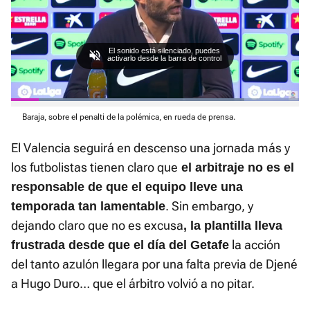
El sonido está silenciado, puedes
activarlo desde la barra de control
L
o
Baraja, sobre el penalti de la polémica, en rueda de prensa.
P
U
F
a
a
n
u
d
u
m
l
e
El Valencia seguirá en descenso una jornada más y
s
u
l
d
a
t
s
:
los futbolistas tienen claro que
el arbitraje no es el
e
c
8
r
1
responsable de que el equipo lleve una
e
.
e
0
. Sin embargo, y
temporada tan lamentable
n
1
%
dejando claro que no es excusa
, la plantilla lleva
la acción
frustrada desde que el día del Getafe
del tanto azulón llegara por una falta previa de Djené
a Hugo Duro… que el árbitro volvió a no pitar.