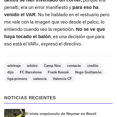
tantos se han inventado un córner,
penalti, era un error manifiesto y
para eso ha
. No he hablado en el vestuario pero
venido el VAR
me vale con la imagen que veo desde el palco, lo
entiendo cuando veo la repetición.
No se ve que
, es una decisión que para
haya tocado el balón
eso está el VAR», expresó el directivo.
arbitraje
arbitro
Camp Nou
contacto
credito
dijo
FC Barcelona
Frank Kessié
Hugo Guillamón
liga-primera
valencia
Valencia CF
NOTICIAS RECIENTES
El triste crepúsculo de Neymar en Brasil